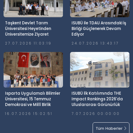
Taşkent Devlet Tarım
ISUBÜ ile TDAU Arasındaki İş
Üniversitesi Heyetinden
Birliği Güçlenerek Devam
Üniversitemize Ziyaret
Ediyor
27.07.2026 11:03:19
24.07.2026 13:43:17
Isparta Uygulamalı Bilimler
ISUBÜ İlk Katılımında THE
Üniversitesi, 15 Temmuz
Impact Rankings 2026'da
Demokrasi ve Millî Birlik
Uluslararası Görünürlük
Günü’nde Meydanlardaydı
Elde Etti
16.07.2026 15:02:51
7.07.2026 00:00:00
Tüm Haberler